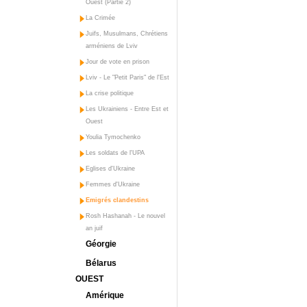
Ouest (Partie 2)
La Crimée
Juifs, Musulmans, Chrétiens
arméniens de Lviv
Jour de vote en prison
Lviv - Le "Petit Paris" de l'Est
La crise politique
Les Ukrainiens - Entre Est et
Ouest
Youlia Tymochenko
Les soldats de l'UPA
Eglises d'Ukraine
Femmes d'Ukraine
Emigrés clandestins
Rosh Hashanah - Le nouvel
an juif
Géorgie
Bélarus
OUEST
Amérique