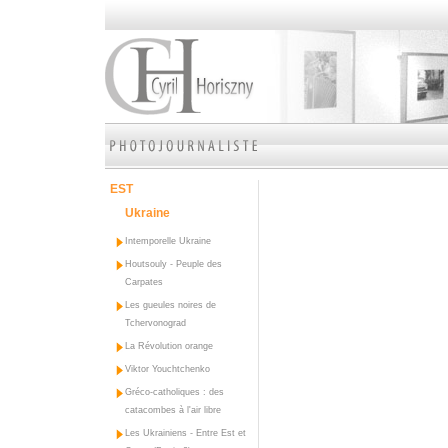
EST
Ukraine
Intemporelle Ukraine
Houtsouly - Peuple des
Carpates
Les gueules noires de
Tchervonograd
La Révolution orange
Viktor Youchtchenko
Gréco-catholiques : des
catacombes à l'air libre
Les Ukrainiens - Entre Est et