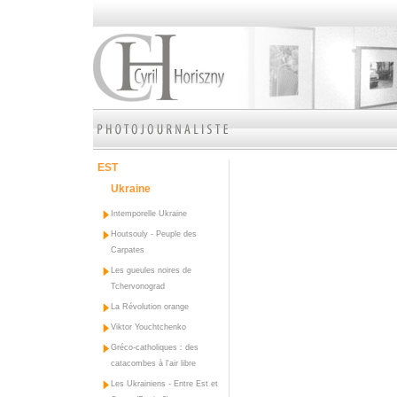
EST
Ukraine
Intemporelle Ukraine
Houtsouly - Peuple des
Carpates
Les gueules noires de
Tchervonograd
La Révolution orange
Viktor Youchtchenko
Gréco-catholiques : des
catacombes à l'air libre
Les Ukrainiens - Entre Est et