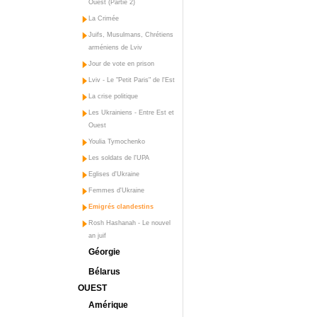
Ouest (Partie 2)
La Crimée
Juifs, Musulmans, Chrétiens
arméniens de Lviv
Jour de vote en prison
Lviv - Le "Petit Paris" de l'Est
La crise politique
Les Ukrainiens - Entre Est et
Ouest
Youlia Tymochenko
Les soldats de l'UPA
Eglises d'Ukraine
Femmes d'Ukraine
Emigrés clandestins
Rosh Hashanah - Le nouvel
an juif
Géorgie
Bélarus
OUEST
Amérique