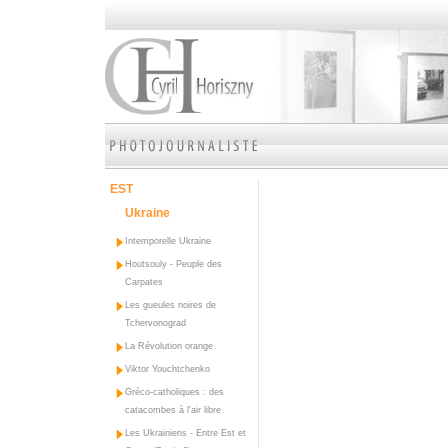
EST
Ukraine
Intemporelle Ukraine
Houtsouly - Peuple des
Carpates
Les gueules noires de
Tchervonograd
La Révolution orange
Viktor Youchtchenko
Gréco-catholiques : des
catacombes à l'air libre
Les Ukrainiens - Entre Est et