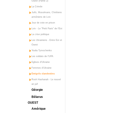
Ouest (Partie 2)
La Crimée
Juifs, Musulmans, Chrétiens
arméniens de Lviv
Jour de vote en prison
Lviv - Le "Petit Paris" de l'Est
La crise politique
Les Ukrainiens - Entre Est et
Ouest
Youlia Tymochenko
Les soldats de l'UPA
Eglises d'Ukraine
Femmes d'Ukraine
Emigrés clandestins
Rosh Hashanah - Le nouvel
an juif
Géorgie
Bélarus
OUEST
Amérique