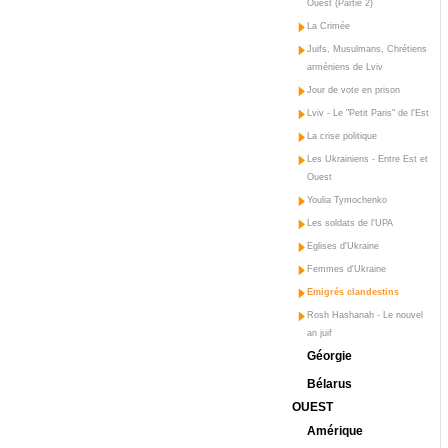
Ouest (Partie 2)
La Crimée
Juifs, Musulmans, Chrétiens
arméniens de Lviv
Jour de vote en prison
Lviv - Le "Petit Paris" de l'Est
La crise politique
Les Ukrainiens - Entre Est et
Ouest
Youlia Tymochenko
Les soldats de l'UPA
Eglises d'Ukraine
Femmes d'Ukraine
Emigrés clandestins
Rosh Hashanah - Le nouvel
an juif
Géorgie
Bélarus
OUEST
Amérique