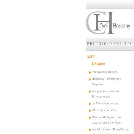
EST
Ukraine
Intemporelle Ukraine
Houtsouly - Peuple des
Carpates
Les gueules noires de
Tchervonograd
La Révolution orange
Viktor Youchtchenko
Gréco-catholiques : des
catacombes à l'air libre
Les Ukrainiens - Entre Est et