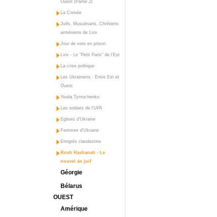
Ouest (Partie 2)
La Crimée
Juifs, Musulmans, Chrétiens
arméniens de Lviv
Jour de vote en prison
Lviv - Le "Petit Paris" de l'Est
La crise politique
Les Ukrainiens - Entre Est et
Ouest
Youlia Tymochenko
Les soldats de l'UPA
Eglises d'Ukraine
Femmes d'Ukraine
Emigrés clandestins
Rosh Hashanah - Le
nouvel an juif
Géorgie
Bélarus
OUEST
Amérique