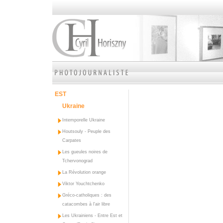
EST
Ukraine
Intemporelle Ukraine
Houtsouly - Peuple des
Carpates
Les gueules noires de
Tchervonograd
La Révolution orange
Viktor Youchtchenko
Gréco-catholiques : des
catacombes à l'air libre
Les Ukrainiens - Entre Est et