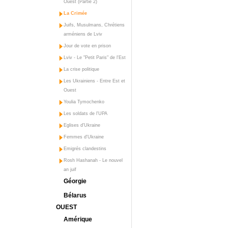
Ouest (Partie 2)
La Crimée
Juifs, Musulmans, Chrétiens
arméniens de Lviv
Jour de vote en prison
Lviv - Le "Petit Paris" de l'Est
La crise politique
Les Ukrainiens - Entre Est et
Ouest
Youlia Tymochenko
Les soldats de l'UPA
Eglises d'Ukraine
Femmes d'Ukraine
Emigrés clandestins
Rosh Hashanah - Le nouvel
an juif
Géorgie
Bélarus
OUEST
Amérique