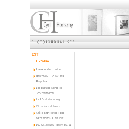
EST
Ukraine
Intemporelle Ukraine
Houtsouly - Peuple des
Carpates
Les gueules noires de
Tchervonograd
La Révolution orange
Viktor Youchtchenko
Gréco-catholiques : des
catacombes à l'air libre
Les Ukrainiens - Entre Est et