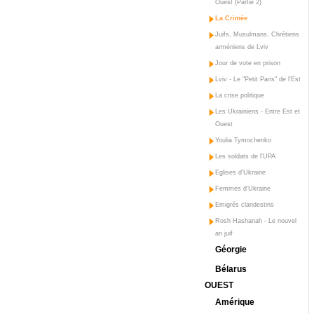
Ouest (Partie 2)
La Crimée
Juifs, Musulmans, Chrétiens
arméniens de Lviv
Jour de vote en prison
Lviv - Le "Petit Paris" de l'Est
La crise politique
Les Ukrainiens - Entre Est et
Ouest
Youlia Tymochenko
Les soldats de l'UPA
Eglises d'Ukraine
Femmes d'Ukraine
Emigrés clandestins
Rosh Hashanah - Le nouvel
an juif
Géorgie
Bélarus
OUEST
Amérique