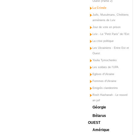
Ouest (Partie 2)
La Crimée
Juifs, Musulmans, Chrétiens
arméniens de Lviv
Jour de vote en prison
Lviv - Le "Petit Paris" de l'Est
La crise politique
Les Ukrainiens - Entre Est et
Ouest
Youlia Tymochenko
Les soldats de l'UPA
Eglises d'Ukraine
Femmes d'Ukraine
Emigrés clandestins
Rosh Hashanah - Le nouvel
an juif
Géorgie
Bélarus
OUEST
Amérique