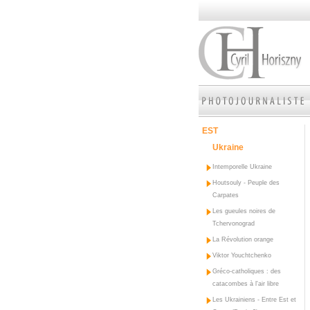
EST
Ukraine
Intemporelle Ukraine
Houtsouly - Peuple des
Carpates
Les gueules noires de
Tchervonograd
La Révolution orange
Viktor Youchtchenko
Gréco-catholiques : des
catacombes à l'air libre
Les Ukrainiens - Entre Est et