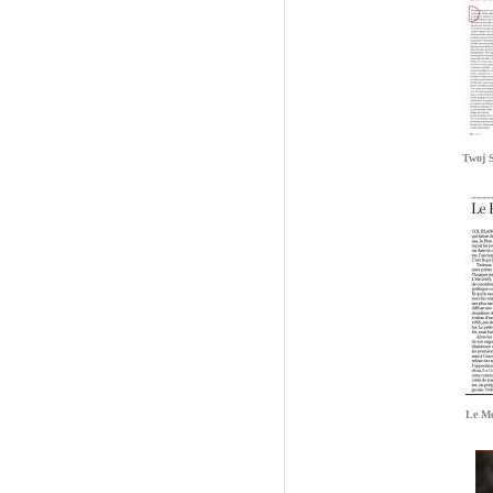
Twoj S
Le M