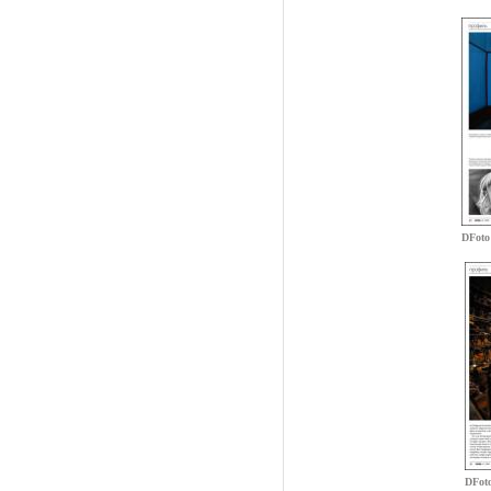
DFoto
DFot