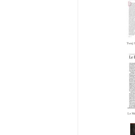
Twoj S
Le M