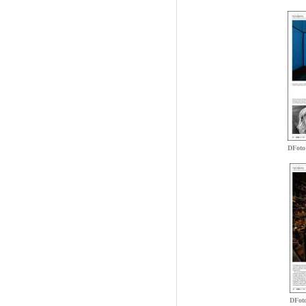
DFoto
DFot