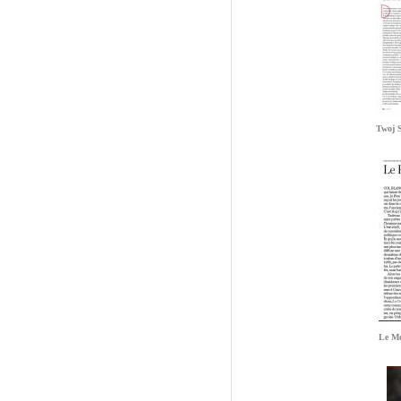
Twoj S
Le M