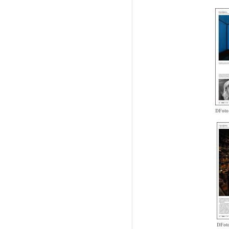
DFoto
DFot