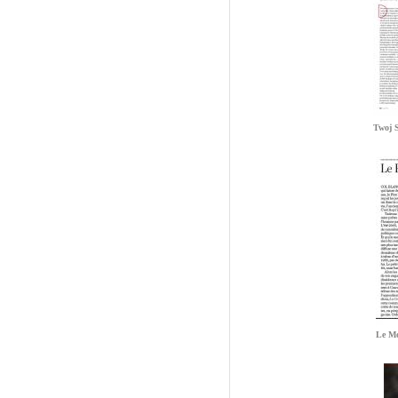
Twoj S
Le M