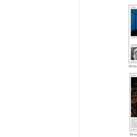
DFoto
DFot