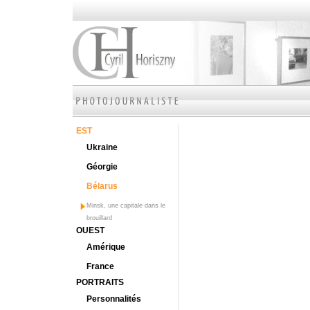
EST
Ukraine
Géorgie
Bélarus
Minsk, une capitale dans le
brouillard
OUEST
Amérique
France
PORTRAITS
Personnalités