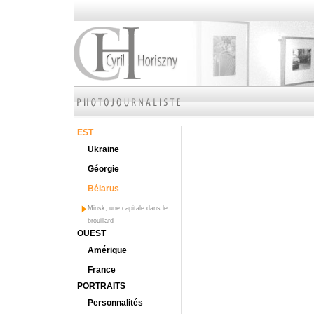
EST
Ukraine
Géorgie
Bélarus
Minsk, une capitale dans le
brouillard
OUEST
Amérique
France
PORTRAITS
Personnalités