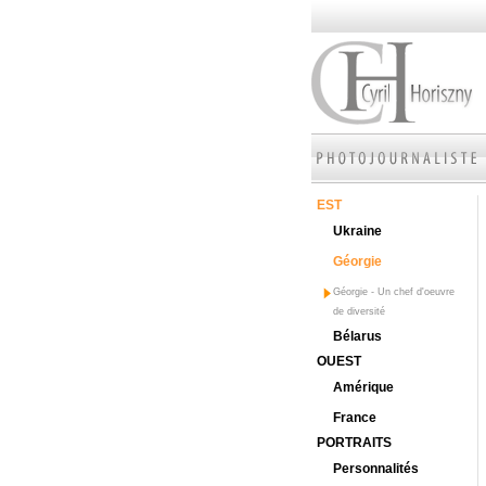
EST
Ukraine
Géorgie
Géorgie - Un chef d'oeuvre
de diversité
Bélarus
OUEST
Amérique
France
PORTRAITS
Personnalités