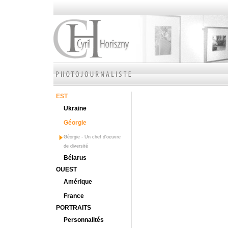
EST
Ukraine
Géorgie
Géorgie - Un chef d'oeuvre
de diversité
Bélarus
OUEST
Amérique
France
PORTRAITS
Personnalités