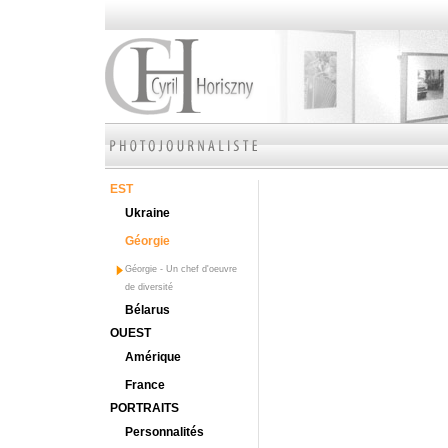
EST
Ukraine
Géorgie
Géorgie - Un chef d'oeuvre
de diversité
Bélarus
OUEST
Amérique
France
PORTRAITS
Personnalités