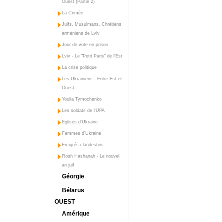
Ouest (Partie 2)
La Crimée
Juifs, Musulmans, Chrétiens
arméniens de Lviv
Jour de vote en prison
Lviv - Le "Petit Paris" de l'Est
La crise politique
Les Ukrainiens - Entre Est et
Ouest
Youlia Tymochenko
Les soldats de l'UPA
Eglises d'Ukraine
Femmes d'Ukraine
Emigrés clandestins
Rosh Hashanah - Le nouvel
an juif
Géorgie
Bélarus
OUEST
Amérique