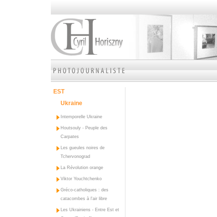
EST
Ukraine
Intemporelle Ukraine
Houtsouly - Peuple des
Carpates
Les gueules noires de
Tchervonograd
La Révolution orange
Viktor Youchtchenko
Gréco-catholiques : des
catacombes à l'air libre
Les Ukrainiens - Entre Est et