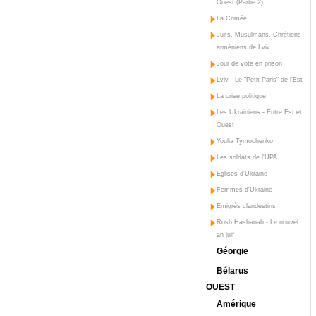
Ouest (Partie 2)
La Crimée
Juifs, Musulmans, Chrétiens
arméniens de Lviv
Jour de vote en prison
Lviv - Le "Petit Paris" de l'Est
La crise politique
Les Ukrainiens - Entre Est et
Ouest
Youlia Tymochenko
Les soldats de l'UPA
Eglises d'Ukraine
Femmes d'Ukraine
Emigrés clandestins
Rosh Hashanah - Le nouvel
an juif
Géorgie
Bélarus
OUEST
Amérique