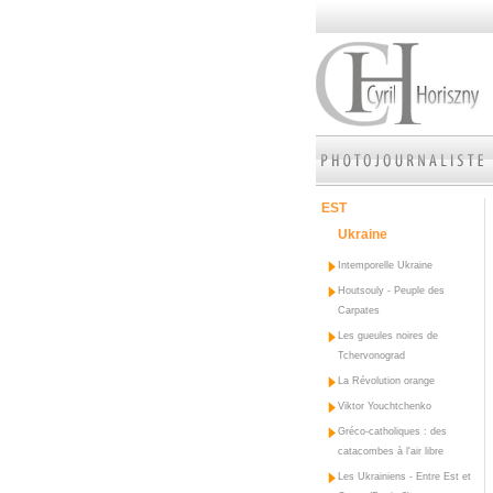
EST
Ukraine
Intemporelle Ukraine
Houtsouly - Peuple des
Carpates
Les gueules noires de
Tchervonograd
La Révolution orange
Viktor Youchtchenko
Gréco-catholiques : des
catacombes à l'air libre
Les Ukrainiens - Entre Est et