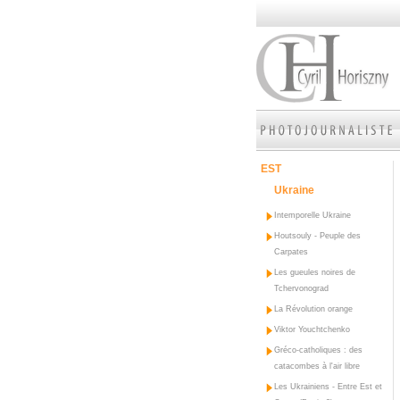
EST
Ukraine
Intemporelle Ukraine
Houtsouly - Peuple des
Carpates
Les gueules noires de
Tchervonograd
La Révolution orange
Viktor Youchtchenko
Gréco-catholiques : des
catacombes à l'air libre
Les Ukrainiens - Entre Est et