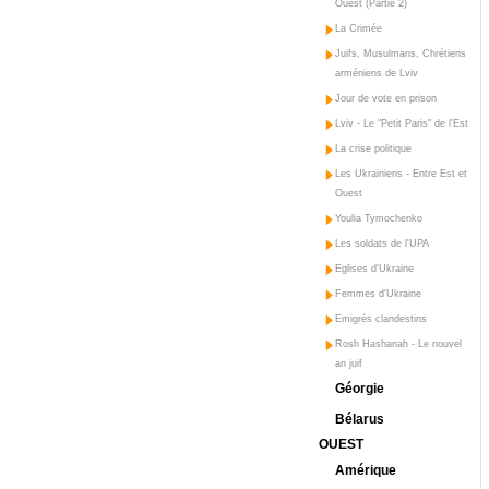
Ouest (Partie 2)
La Crimée
Juifs, Musulmans, Chrétiens
arméniens de Lviv
Jour de vote en prison
Lviv - Le "Petit Paris" de l'Est
La crise politique
Les Ukrainiens - Entre Est et
Ouest
Youlia Tymochenko
Les soldats de l'UPA
Eglises d'Ukraine
Femmes d'Ukraine
Emigrés clandestins
Rosh Hashanah - Le nouvel
an juif
Géorgie
Bélarus
OUEST
Amérique