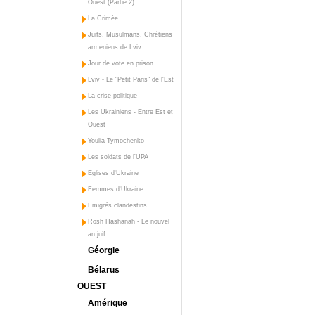
Ouest (Partie 2)
La Crimée
Juifs, Musulmans, Chrétiens
arméniens de Lviv
Jour de vote en prison
Lviv - Le "Petit Paris" de l'Est
La crise politique
Les Ukrainiens - Entre Est et
Ouest
Youlia Tymochenko
Les soldats de l'UPA
Eglises d'Ukraine
Femmes d'Ukraine
Emigrés clandestins
Rosh Hashanah - Le nouvel
an juif
Géorgie
Bélarus
OUEST
Amérique