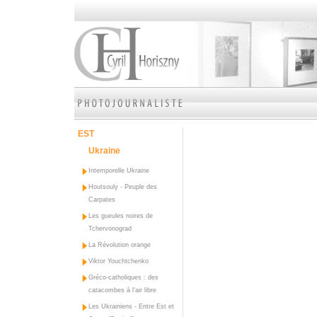
EST
Ukraine
Intemporelle Ukraine
Houtsouly - Peuple des
Carpates
Les gueules noires de
Tchervonograd
La Révolution orange
Viktor Youchtchenko
Gréco-catholiques : des
catacombes à l'air libre
Les Ukrainiens - Entre Est et