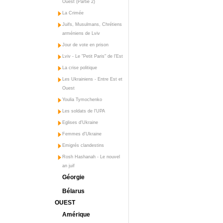
Ouest (Partie 2)
La Crimée
Juifs, Musulmans, Chrétiens
arméniens de Lviv
Jour de vote en prison
Lviv - Le "Petit Paris" de l'Est
La crise politique
Les Ukrainiens - Entre Est et
Ouest
Youlia Tymochenko
Les soldats de l'UPA
Eglises d'Ukraine
Femmes d'Ukraine
Emigrés clandestins
Rosh Hashanah - Le nouvel
an juif
Géorgie
Bélarus
OUEST
Amérique