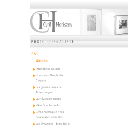
EST
Ukraine
Intemporelle Ukraine
Houtsouly - Peuple des
Carpates
Les gueules noires de
Tchervonograd
La Révolution orange
Viktor Youchtchenko
Gréco-catholiques : des
catacombes à l'air libre
Les Ukrainiens - Entre Est et