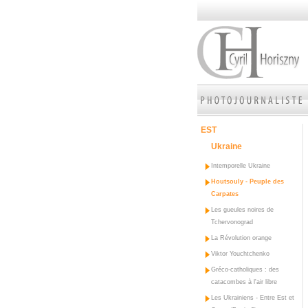
EST
Ukraine
Intemporelle Ukraine
Houtsouly - Peuple des
Carpates
Les gueules noires de
Tchervonograd
La Révolution orange
Viktor Youchtchenko
Gréco-catholiques : des
catacombes à l'air libre
Les Ukrainiens - Entre Est et