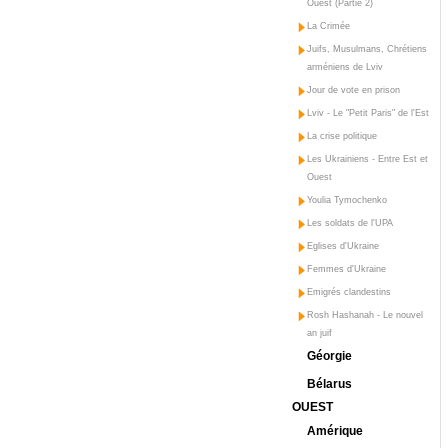
Ouest (Partie 2)
La Crimée
Juifs, Musulmans, Chrétiens
arméniens de Lviv
Jour de vote en prison
Lviv - Le "Petit Paris" de l'Est
La crise politique
Les Ukrainiens - Entre Est et
Ouest
Youlia Tymochenko
Les soldats de l'UPA
Eglises d'Ukraine
Femmes d'Ukraine
Emigrés clandestins
Rosh Hashanah - Le nouvel
an juif
Géorgie
Bélarus
OUEST
Amérique