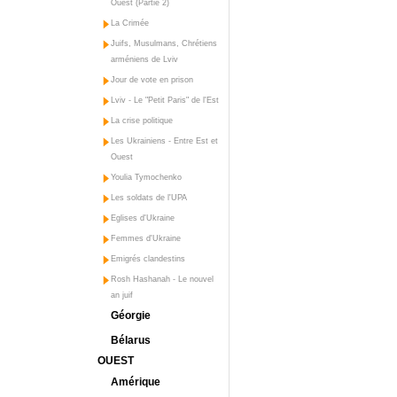
Ouest (Partie 2)
La Crimée
Juifs, Musulmans, Chrétiens
arméniens de Lviv
Jour de vote en prison
Lviv - Le "Petit Paris" de l'Est
La crise politique
Les Ukrainiens - Entre Est et
Ouest
Youlia Tymochenko
Les soldats de l'UPA
Eglises d'Ukraine
Femmes d'Ukraine
Emigrés clandestins
Rosh Hashanah - Le nouvel
an juif
Géorgie
Bélarus
OUEST
Amérique