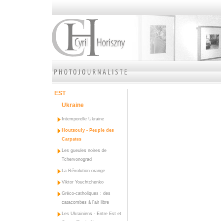
EST
Ukraine
Intemporelle Ukraine
Houtsouly - Peuple des
Carpates
Les gueules noires de
Tchervonograd
La Révolution orange
Viktor Youchtchenko
Gréco-catholiques : des
catacombes à l'air libre
Les Ukrainiens - Entre Est et