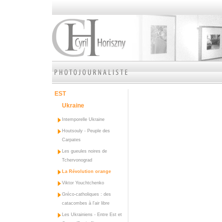
EST
Ukraine
Intemporelle Ukraine
Houtsouly - Peuple des
Carpates
Les gueules noires de
Tchervonograd
La Révolution orange
Viktor Youchtchenko
Gréco-catholiques : des
catacombes à l'air libre
Les Ukrainiens - Entre Est et