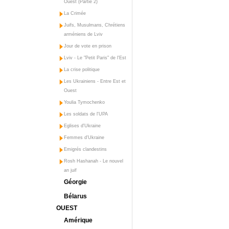
Ouest (Partie 2)
La Crimée
Juifs, Musulmans, Chrétiens
arméniens de Lviv
Jour de vote en prison
Lviv - Le "Petit Paris" de l'Est
La crise politique
Les Ukrainiens - Entre Est et
Ouest
Youlia Tymochenko
Les soldats de l'UPA
Eglises d'Ukraine
Femmes d'Ukraine
Emigrés clandestins
Rosh Hashanah - Le nouvel
an juif
Géorgie
Bélarus
OUEST
Amérique