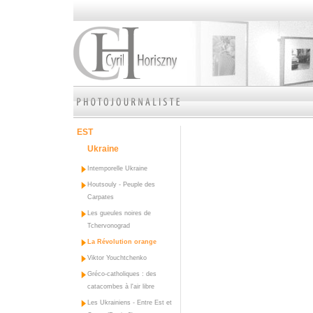
EST
Ukraine
Intemporelle Ukraine
Houtsouly - Peuple des
Carpates
Les gueules noires de
Tchervonograd
La Révolution orange
Viktor Youchtchenko
Gréco-catholiques : des
catacombes à l'air libre
Les Ukrainiens - Entre Est et