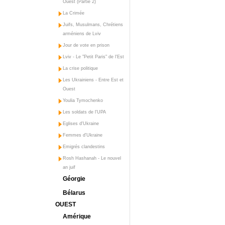
Ouest (Partie 2)
La Crimée
Juifs, Musulmans, Chrétiens
arméniens de Lviv
Jour de vote en prison
Lviv - Le "Petit Paris" de l'Est
La crise politique
Les Ukrainiens - Entre Est et
Ouest
Youlia Tymochenko
Les soldats de l'UPA
Eglises d'Ukraine
Femmes d'Ukraine
Emigrés clandestins
Rosh Hashanah - Le nouvel
an juif
Géorgie
Bélarus
OUEST
Amérique