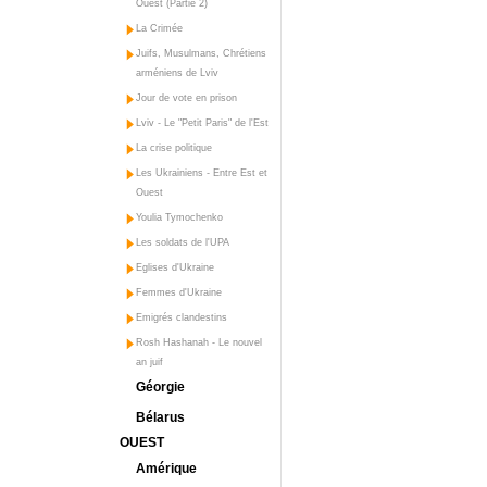
Ouest (Partie 2)
La Crimée
Juifs, Musulmans, Chrétiens
arméniens de Lviv
Jour de vote en prison
Lviv - Le "Petit Paris" de l'Est
La crise politique
Les Ukrainiens - Entre Est et
Ouest
Youlia Tymochenko
Les soldats de l'UPA
Eglises d'Ukraine
Femmes d'Ukraine
Emigrés clandestins
Rosh Hashanah - Le nouvel
an juif
Géorgie
Bélarus
OUEST
Amérique