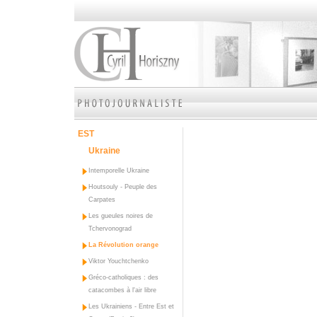
EST
Ukraine
Intemporelle Ukraine
Houtsouly - Peuple des
Carpates
Les gueules noires de
Tchervonograd
La Révolution orange
Viktor Youchtchenko
Gréco-catholiques : des
catacombes à l'air libre
Les Ukrainiens - Entre Est et