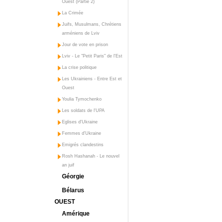
Ouest (Partie 2)
La Crimée
Juifs, Musulmans, Chrétiens
arméniens de Lviv
Jour de vote en prison
Lviv - Le "Petit Paris" de l'Est
La crise politique
Les Ukrainiens - Entre Est et
Ouest
Youlia Tymochenko
Les soldats de l'UPA
Eglises d'Ukraine
Femmes d'Ukraine
Emigrés clandestins
Rosh Hashanah - Le nouvel
an juif
Géorgie
Bélarus
OUEST
Amérique