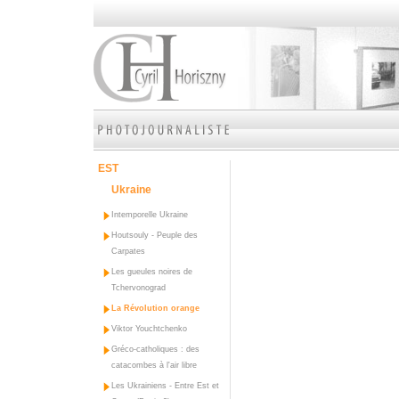
EST
Ukraine
Intemporelle Ukraine
Houtsouly - Peuple des
Carpates
Les gueules noires de
Tchervonograd
La Révolution orange
Viktor Youchtchenko
Gréco-catholiques : des
catacombes à l'air libre
Les Ukrainiens - Entre Est et