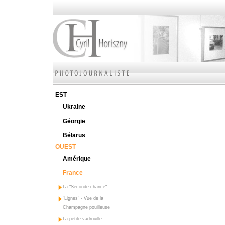
EST
Ukraine
Géorgie
Bélarus
OUEST
Amérique
France
La "Seconde chance"
"Lignes" - Vue de la
Champagne pouilleuse
La petite vadrouille