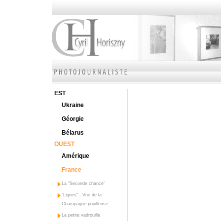
EST
Ukraine
Géorgie
Bélarus
OUEST
Amérique
France
La "Seconde chance"
"Lignes" - Vue de la
Champagne pouilleuse
La petite vadrouille