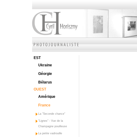
EST
Ukraine
Géorgie
Bélarus
OUEST
Amérique
France
La "Seconde chance"
"Lignes" - Vue de la
Champagne pouilleuse
La petite vadrouille