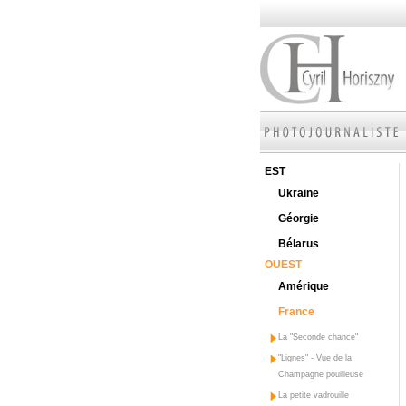
EST
Ukraine
Géorgie
Bélarus
OUEST
Amérique
France
La "Seconde chance"
"Lignes" - Vue de la
Champagne pouilleuse
La petite vadrouille