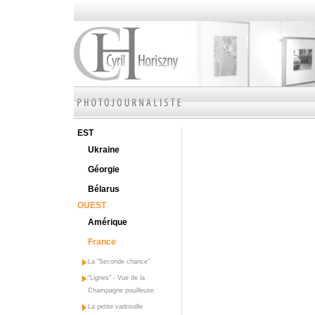
EST
Ukraine
Géorgie
Bélarus
OUEST
Amérique
France
La "Seconde chance"
"Lignes" - Vue de la
Champagne pouilleuse
La petite vadrouille