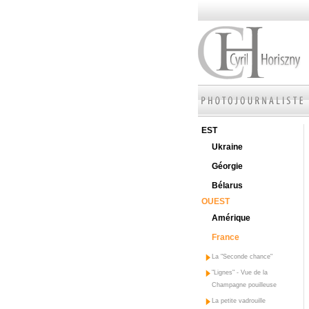
EST
Ukraine
Géorgie
Bélarus
OUEST
Amérique
France
La "Seconde chance"
"Lignes" - Vue de la
Champagne pouilleuse
La petite vadrouille