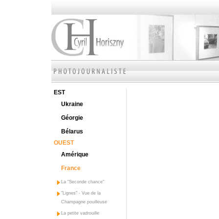
EST
Ukraine
Géorgie
Bélarus
OUEST
Amérique
France
La "Seconde chance"
"Lignes" - Vue de la
Champagne pouilleuse
La petite vadrouille