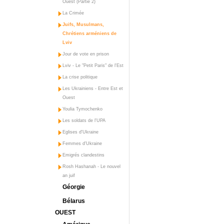
Ouest (Partie 2)
La Crimée
Juifs, Musulmans,
Chrétiens arméniens de
Lviv
Jour de vote en prison
Lviv - Le "Petit Paris" de l'Est
La crise politique
Les Ukrainiens - Entre Est et
Ouest
Youlia Tymochenko
Les soldats de l'UPA
Eglises d'Ukraine
Femmes d'Ukraine
Emigrés clandestins
Rosh Hashanah - Le nouvel
an juif
Géorgie
Bélarus
OUEST