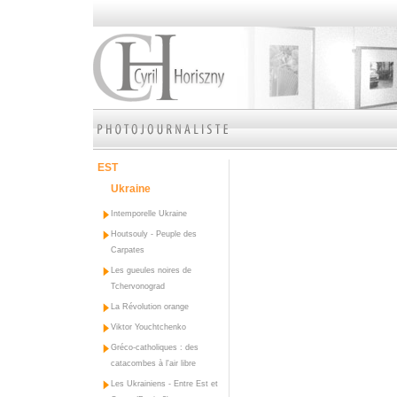
EST
Ukraine
Intemporelle Ukraine
Houtsouly - Peuple des
Carpates
Les gueules noires de
Tchervonograd
La Révolution orange
Viktor Youchtchenko
Gréco-catholiques : des
catacombes à l'air libre
Les Ukrainiens - Entre Est et