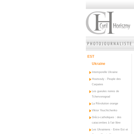
EST
Ukraine
Intemporelle Ukraine
Houtsouly - Peuple des
Carpates
Les gueules noires de
Tchervonograd
La Révolution orange
Viktor Youchtchenko
Gréco-catholiques : des
catacombes à l'air libre
Les Ukrainiens - Entre Est et