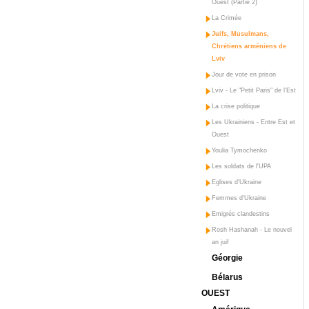
Ouest (Partie 2)
La Crimée
Juifs, Musulmans,
Chrétiens arméniens de
Lviv
Jour de vote en prison
Lviv - Le "Petit Paris" de l'Est
La crise politique
Les Ukrainiens - Entre Est et
Ouest
Youlia Tymochenko
Les soldats de l'UPA
Eglises d'Ukraine
Femmes d'Ukraine
Emigrés clandestins
Rosh Hashanah - Le nouvel
an juif
Géorgie
Bélarus
OUEST