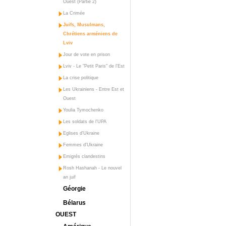
Ouest (Partie 2)
La Crimée
Juifs, Musulmans,
Chrétiens arméniens de
Lviv
Jour de vote en prison
Lviv - Le "Petit Paris" de l'Est
La crise politique
Les Ukrainiens - Entre Est et
Ouest
Youlia Tymochenko
Les soldats de l'UPA
Eglises d'Ukraine
Femmes d'Ukraine
Emigrés clandestins
Rosh Hashanah - Le nouvel
an juif
Géorgie
Bélarus
OUEST