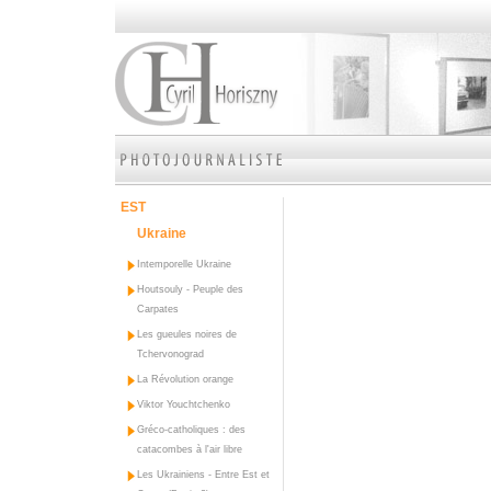
EST
Ukraine
Intemporelle Ukraine
Houtsouly - Peuple des
Carpates
Les gueules noires de
Tchervonograd
La Révolution orange
Viktor Youchtchenko
Gréco-catholiques : des
catacombes à l'air libre
Les Ukrainiens - Entre Est et