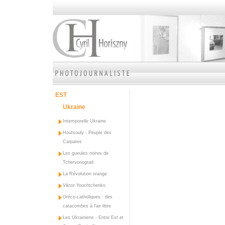
EST
Ukraine
Intemporelle Ukraine
Houtsouly - Peuple des
Carpates
Les gueules noires de
Tchervonograd
La Révolution orange
Viktor Youchtchenko
Gréco-catholiques : des
catacombes à l'air libre
Les Ukrainiens - Entre Est et