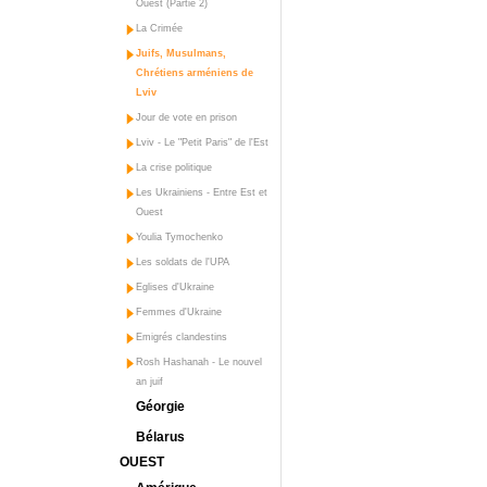
Ouest (Partie 2)
La Crimée
Juifs, Musulmans,
Chrétiens arméniens de
Lviv
Jour de vote en prison
Lviv - Le "Petit Paris" de l'Est
La crise politique
Les Ukrainiens - Entre Est et
Ouest
Youlia Tymochenko
Les soldats de l'UPA
Eglises d'Ukraine
Femmes d'Ukraine
Emigrés clandestins
Rosh Hashanah - Le nouvel
an juif
Géorgie
Bélarus
OUEST