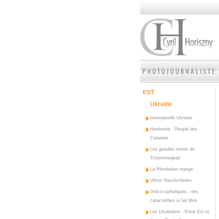
EST
Ukraine
Intemporelle Ukraine
Houtsouly - Peuple des
Carpates
Les gueules noires de
Tchervonograd
La Révolution orange
Viktor Youchtchenko
Gréco-catholiques : des
catacombes à l'air libre
Les Ukrainiens - Entre Est et