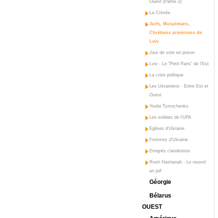
Ouest (Partie 2)
La Crimée
Juifs, Musulmans,
Chrétiens arméniens de
Lviv
Jour de vote en prison
Lviv - Le "Petit Paris" de l'Est
La crise politique
Les Ukrainiens - Entre Est et
Ouest
Youlia Tymochenko
Les soldats de l'UPA
Eglises d'Ukraine
Femmes d'Ukraine
Emigrés clandestins
Rosh Hashanah - Le nouvel
an juif
Géorgie
Bélarus
OUEST