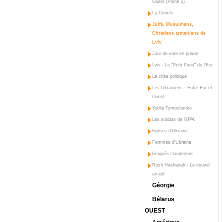
Ouest (Partie 2)
La Crimée
Juifs, Musulmans,
Chrétiens arméniens de
Lviv
Jour de vote en prison
Lviv - Le "Petit Paris" de l'Est
La crise politique
Les Ukrainiens - Entre Est et
Ouest
Youlia Tymochenko
Les soldats de l'UPA
Eglises d'Ukraine
Femmes d'Ukraine
Emigrés clandestins
Rosh Hashanah - Le nouvel
an juif
Géorgie
Bélarus
OUEST