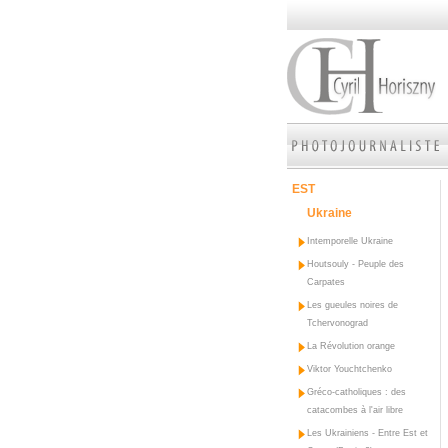
EST
Ukraine
Intemporelle Ukraine
Houtsouly - Peuple des
Carpates
Les gueules noires de
Tchervonograd
La Révolution orange
Viktor Youchtchenko
Gréco-catholiques : des
catacombes à l'air libre
Les Ukrainiens - Entre Est et