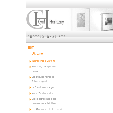
EST
Ukraine
Intemporelle Ukraine
Houtsouly - Peuple des
Carpates
Les gueules noires de
Tchervonograd
La Révolution orange
Viktor Youchtchenko
Gréco-catholiques : des
catacombes à l'air libre
Les Ukrainiens - Entre Est et