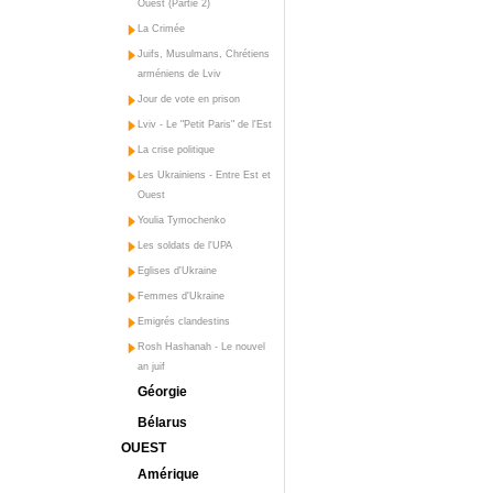
Ouest (Partie 2)
La Crimée
Juifs, Musulmans, Chrétiens
arméniens de Lviv
Jour de vote en prison
Lviv - Le "Petit Paris" de l'Est
La crise politique
Les Ukrainiens - Entre Est et
Ouest
Youlia Tymochenko
Les soldats de l'UPA
Eglises d'Ukraine
Femmes d'Ukraine
Emigrés clandestins
Rosh Hashanah - Le nouvel
an juif
Géorgie
Bélarus
OUEST
Amérique