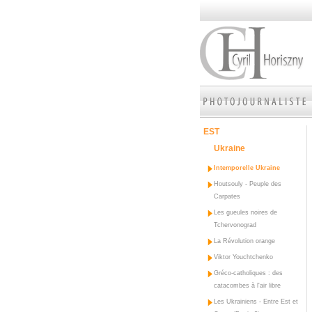
EST
Ukraine
Intemporelle Ukraine
Houtsouly - Peuple des
Carpates
Les gueules noires de
Tchervonograd
La Révolution orange
Viktor Youchtchenko
Gréco-catholiques : des
catacombes à l'air libre
Les Ukrainiens - Entre Est et