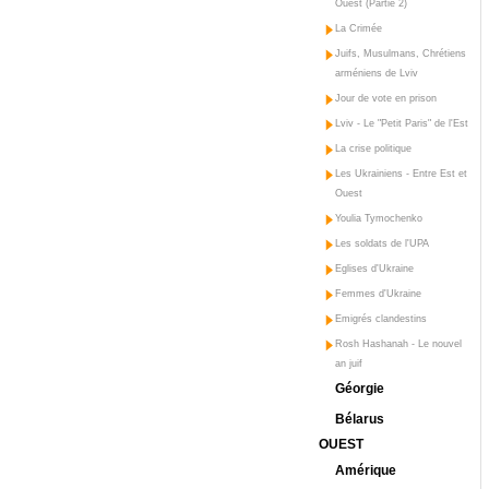
Ouest (Partie 2)
La Crimée
Juifs, Musulmans, Chrétiens
arméniens de Lviv
Jour de vote en prison
Lviv - Le "Petit Paris" de l'Est
La crise politique
Les Ukrainiens - Entre Est et
Ouest
Youlia Tymochenko
Les soldats de l'UPA
Eglises d'Ukraine
Femmes d'Ukraine
Emigrés clandestins
Rosh Hashanah - Le nouvel
an juif
Géorgie
Bélarus
OUEST
Amérique