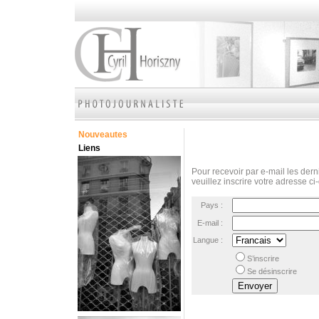
Nouveautes
Liens
Pour recevoir par e-mail les derni
veuillez inscrire votre adresse ci
Pays :
E-mail :
Langue :
S’inscrire
Se désinscrire