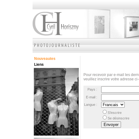
Nouveautes
Liens
Pour recevoir par e-mail les derni
veuillez inscrire votre adresse ci
Pays :
E-mail :
Langue :
S’inscrire
Se désinscrire