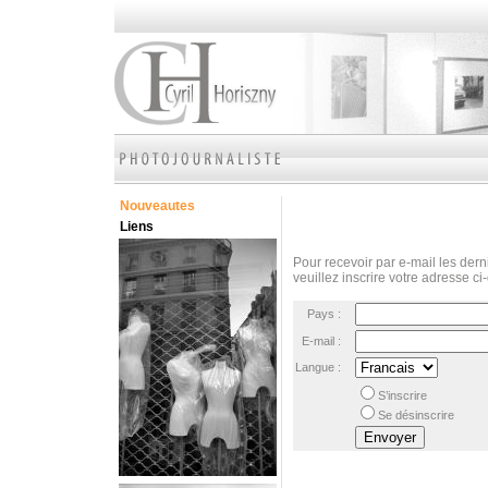
Nouveautes
Liens
Pour recevoir par e-mail les derni
veuillez inscrire votre adresse ci
Pays :
E-mail :
Langue :
S’inscrire
Se désinscrire