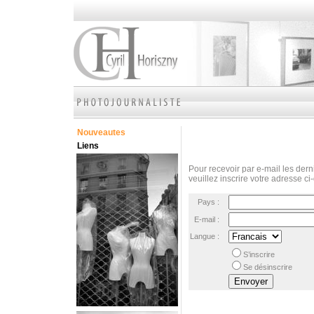
Nouveautes
Liens
Pour recevoir par e-mail les derni
veuillez inscrire votre adresse ci
Pays :
E-mail :
Langue :
S’inscrire
Se désinscrire