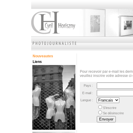
Nouveautes
Liens
Pour recevoir par e-mail les derni
veuillez inscrire votre adresse ci
Pays :
E-mail :
Langue :
S’inscrire
Se désinscrire