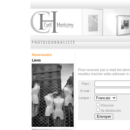
Nouveautes
Liens
Pour recevoir par e-mail les derni
veuillez inscrire votre adresse ci
Pays :
E-mail :
Langue :
S’inscrire
Se désinscrire