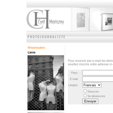
Nouveautes
Liens
Pour recevoir par e-mail les derni
veuillez inscrire votre adresse ci
Pays :
E-mail :
Langue :
S’inscrire
Se désinscrire